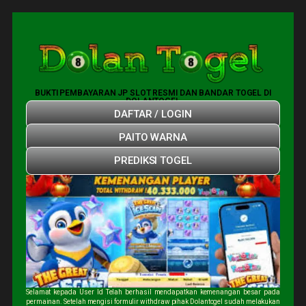
BUKTI PEMBAYARAN JP SLOT RESMI DAN BANDAR TOGEL DI
DOLANTOGEL
DAFTAR / LOGIN
PAITO WARNA
PREDIKSI TOGEL
Selamat kepada User Id Telah berhasil mendapatkan kemenangan besar pada
permainan. Setelah mengisi formulir withdraw pihak Dolantogel sudah melakukan