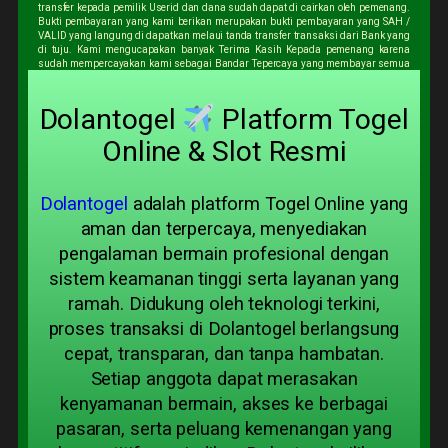
transfer kepada pemilik Userid dan dana sudah dapat di cairkan oleh pemenang.
Bukti pembayaran yang kami berikan merupakan bukti pembayaran yang SAH /
VALID yang langung di dapatkan melaui tanda transfer transaksi dari Bank yang
di tuju. Kami mengucapakan banyak Terima Kasih Kepada pemenang karena
sudah mempercayakan kami sebagai Bandar Tepercaya yang membayar semua
kemenangan member hingga lunas.
Dolantogel
Platform Togel
Online & Slot Resmi
Dolantogel
adalah platform Togel Online yang
aman dan terpercaya, menyediakan
pengalaman bermain profesional dengan
sistem keamanan tinggi serta layanan yang
ramah. Didukung oleh teknologi terkini,
proses transaksi di Dolantogel berlangsung
cepat, transparan, dan tanpa hambatan.
Setiap anggota dapat merasakan
kenyamanan bermain, akses ke berbagai
pasaran, serta peluang kemenangan yang