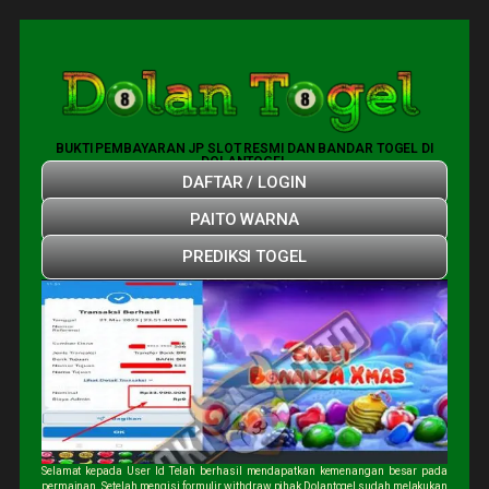
BUKTI PEMBAYARAN JP SLOT RESMI DAN BANDAR TOGEL DI
DOLANTOGEL
DAFTAR / LOGIN
PAITO WARNA
PREDIKSI TOGEL
Selamat kepada User Id Telah berhasil mendapatkan kemenangan besar pada
permainan. Setelah mengisi formulir withdraw pihak Dolantogel sudah melakukan