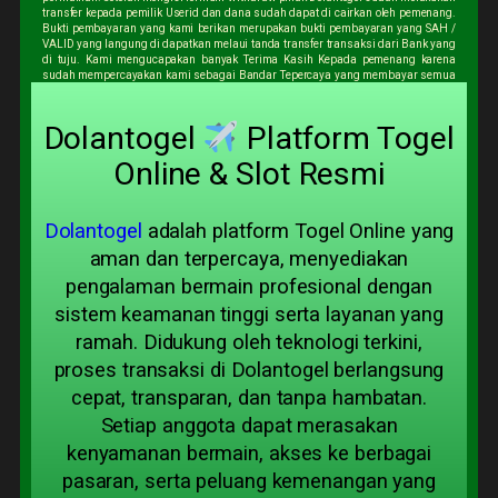
transfer kepada pemilik Userid dan dana sudah dapat di cairkan oleh pemenang.
Bukti pembayaran yang kami berikan merupakan bukti pembayaran yang SAH /
VALID yang langung di dapatkan melaui tanda transfer transaksi dari Bank yang
di tuju. Kami mengucapakan banyak Terima Kasih Kepada pemenang karena
sudah mempercayakan kami sebagai Bandar Tepercaya yang membayar semua
kemenangan member hingga lunas.
Dolantogel
Platform Togel
Online & Slot Resmi
Dolantogel
adalah platform Togel Online yang
aman dan terpercaya, menyediakan
pengalaman bermain profesional dengan
sistem keamanan tinggi serta layanan yang
ramah. Didukung oleh teknologi terkini,
proses transaksi di Dolantogel berlangsung
cepat, transparan, dan tanpa hambatan.
Setiap anggota dapat merasakan
kenyamanan bermain, akses ke berbagai
pasaran, serta peluang kemenangan yang